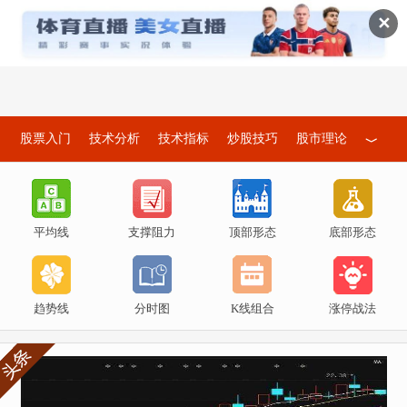
✕
股票入门
技术分析
技术指标
炒股技巧
股市理论
﹀
价值投资
股票学习
看盘技巧
跟庄技巧
炒股技巧
选股技巧
买入技巧
短线技巧
炒股经验
投资策略
平均线
支撑阻力
顶部形态
底部形态
波段操作
卖出技巧
涨停研究
黑马捕捉
追涨技巧
趋势线
分时图
K线组合
涨停战法
解套方法
止损技巧
主力洗盘
操盘手法