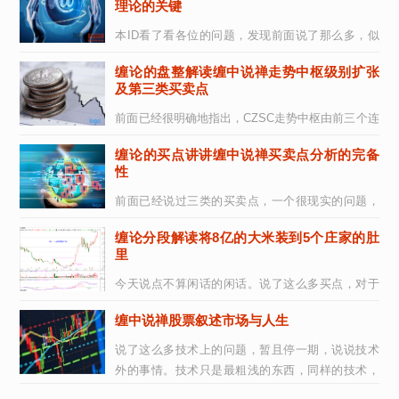
理论的关键
本ID看了看各位的问题，发现前面说了那么多，似
乎真能看明白的没几个。为什么？很简单，估计来
缠论的盘整解读缠中说禅走势中枢级别扩张
这里的人都没受过太严格的数学训练，如果受过...
及第三类买卖点
前面已经很明确地指出，CZSC走势中枢由前三个连
续次级别走势类型的重叠部分确定，其后的走势有
缠论的买点讲讲缠中说禅买卖点分析的完备
两种情况：一、该走势中枢的延伸。二、产...
性
前面已经说过三类的买卖点，一个很现实的问题，
就是除了这三类买卖点之外，还有什么其他类型的
缠论分段解读将8亿的大米装到5个庄家的肚
买卖点？答案是否定的。这里必须强调的是，这...
里
今天说点不算闲话的闲话。说了这么多买点，对于
小资金来说，出现跟着买就可以了，但对于大资金
缠中说禅股票叙述市场与人生
来说，具体的情况要复杂点，因为一个大资金要...
说了这么多技术上的问题，暂且停一期，说说技术
外的事情。技术只是最粗浅的东西，同样的技术，
在纯技术的层面，在不同人的理解中，只要能正