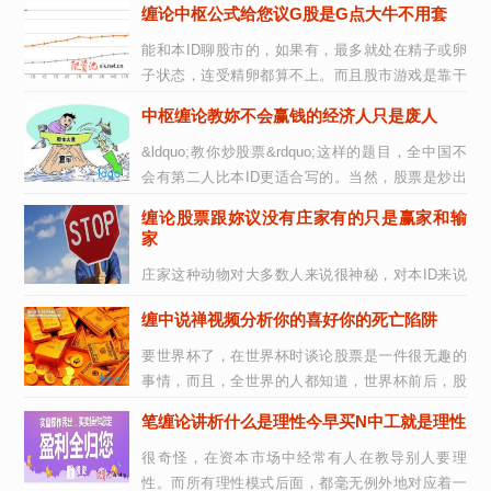
缠论中枢公式给您议G股是G点大牛不用套
能和本ID聊股市的，如果有，最多就处在精子或卵
子状态，连受精卵都算不上。而且股市游戏是靠干
出来而不是说出来的，因此一般都不说。但看...
中枢缠论教妳不会赢钱的经济人只是废人
&ldquo;教你炒股票&rdquo;这样的题目，全中国不
会有第二人比本ID更适合写的。当然，股票是炒出
来的，不是写出来的，因此也从未想过写这样...
缠论股票跟妳议没有庄家有的只是赢家和输
家
庄家这种动物对大多数人来说很神秘，对本ID来说
就太稀松平常了。庄家和散户这种二元对立，大概
缠中说禅视频分析你的喜好你的死亡陷阱
比较适合现代中国人的思维模式，因此就变...
要世界杯了，在世界杯时谈论股票是一件很无趣的
事情，而且，全世界的人都知道，世界杯前后，股
票市场几乎都要大跌，这个常识，虽然并不比所有
笔缠论讲析什么是理性今早买N中工就是理性
有...
很奇怪，在资本市场中经常有人在教导别人要理
性。而所有理性模式后面，都毫无例外地对应着一