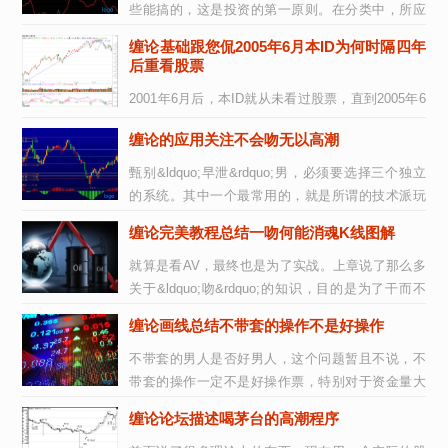
些能搞的，这是投资的第一原则。在分类中，所应
用的程序可以各色各样，但有一点是肯定的，即
缠论基础跟您侃2005年6月本ID为何时隔四年
没...
后重看股票
2001年6月后，本ID就从未看过股票，直到2005年6
月。本ID是严重反对人民币升值的，曾写有&ldquo;
缠论的应用关注不会吻无以高潮
货币战争和人民币战略&rdquo;在网上广泛...
甄别&ldquo;早泄&rdquo;男，必须要选择三个独立
的系统。其中一个最常用的，就是所谓的技术派玩
意。单纯的技术派是不行的，单纯的非技术...
缠论完美教程总结一吻何能消魂K线图解
就算是看AV，最终也是为了实战。上章说了那么多
关于&ldquo;吻&rdquo;的知识，目的是为了干而不
看，光看不干，那不成了阴九幽？AV看多了而不...
缠论画线总结不带套的操作不是好操作
不带套的男人是否好男人，这个问题暂且不说，不
带套的操作一定不是好操作票，特别对于资金量大
的！带套有两种，一种是主动、一种是被动。何...
缠论论坛描述喝茅台的高潮程序