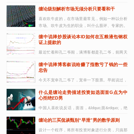
套价值系统为依据，企图通过这所谓的依据而...
缠论级别解析市场无须分析只要看和干
喜欢吹牛皮的，在市场里最常见，例如一种以分析
市场、吹牛皮为生的职业，叫什么股评、专家的。
此类人不过是市场上的寄生虫，真正的猎手只...
缠中说禅炒股谈论本ID如何在五粮液包钢权
证上提款的
最近忙着和孔二爷闹，满博客都是孔二爷，前两天
耍了一下鲁超女活跃一下气氛，今天想继续说说这
缠中说禅博客叙说给赚了指数亏了钱的一些
&ldquo;教你炒股票&rdquo;系列。总不能整...
忠告
今天不宠幸孔二爷了，宠幸一下股票。早就说过，
中国没有人有资格和本ID谈论股票。国庆前，香港
什么是缠论走势描述投资如选面首G点为中
有几个大的基金经理过来，吃饭时让本ID给修...
心拒绝ED男
中国人喜欢说反话，面首，&ldquo;面&rdquo;，绝
不是首位的。选面首，先看面，终要看&ldquo;里子
缠论的三买侃谈甄别“早泄”男的数学原则
&rdquo;。何谓&ldquo;里子&rdquo...
设计一个程序，将所有投资对象进行分类，只搞那