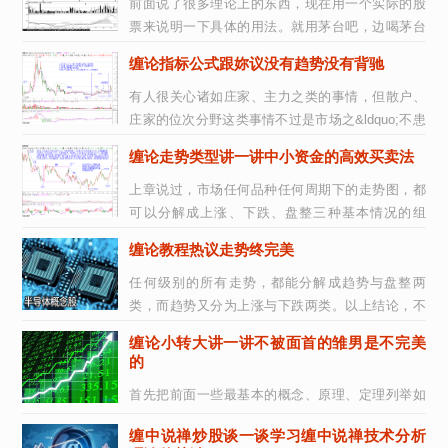
前面说了很多理论上的东西，现在用一个实际的股
票来说明一下具体的用法。就用茅台吧，边喝茅台
边上课。这里先假设所有看的人都能找到...
缠论指标公式跟妳议没有趋势没有背驰
有人很关心诸如庄家、主力之类的事情，但散户、
庄家的位次分野这类事情不过是市场之&ldquo;不患
&rdquo;下的&ldquo;患&rdquo;，对本ID...
缠论走势类型讲一讲中小资金的高效买卖法
上章说过，市场任何品种任何周期下的走势图，都
可以分解成上涨、下跌、盘整三种基本情况的组
合。上涨、下跌构成趋势，如何判断趋势与盘...
缠论教程热议走势终完美
任何级别的所有走势，都能分解成趋势与盘整两
类，而趋势又分为上涨与下跌两类。以上结论，不
是从天而降的，而是从无数图形的分析实践中总...
缠论小转大讲一讲不被面首的雏男是不完美
的
首先把前面一些最基本的概念、原理、定理列举如
下：走势：打开走势图看到的就是走势。走势分不
缠中说禅炒股谈一谈学习缠中说禅技术分析
同级别。走势类型：上涨、下跌、盘整。趋...