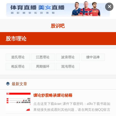

✕
股识吧
股市理论
道氏理论
江恩理论
波浪理论
缠中说禅
相反理论
周期循环
混沌理论
最新文章
缠论炒股略谈缠论秘籍
点击这里下载&rarr;课件下载密码：a9lo下载书籍如
果链接失效或遇到其他问题，请在网页右侧QQ留言
或关注公众号，离线发送给你（声明：本站所...