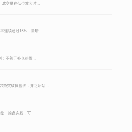
交量在低位放大时...
续超过15%，量增...
不善于补仓的投...
势突破操盘线，并之后站...
、操盘实践，可...