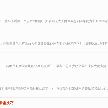
。就马上看第二个以后的股票。如看到天大天财就要想到清华同方和东大阿派。2
，在攻击量能已有效放大但突破颈线位还在3%的幅度以下时，是短线的绝佳买点
二、能够及时发现市场的短期热点所在。事实上总有少数个股不理会大盘走势走出
析法中的趋势型技术指标确认趋势。2、根据信号的准确率调整投资资金比例。3
看盘技巧