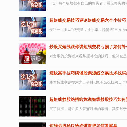
（1）每个板块都有自己的领头者，看见领头的动
超短线交易技巧评论短线交易六个小技巧
技巧一：要从“成交量，换手率，趋势线”三方面
炒股买短线跟你讲短线交易亏损了如何补
对套牢的投资者来说掌握补仓的技巧，但补仓是
短线高手技巧谈谈股票短线交易技术找买
股票短线交易技术之五分钟K线图怎么找买点与卖
超短线炒股绝招给妳说短线炒股技巧如何
买了就涨，是许多人梦寐以求的事情。其实对于操
短线炒股秘诀给妳讲教您如何看尾盘