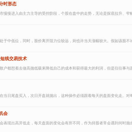
分时形态
市慢慢进入由主力主导的受控阶段，个股在盘中的走势，无论是探底拉升、窄幅震
处于中低位，同时，股价离开阻力位较远，则也许当天涨幅较大。假如该股不论大
-短线交易技术
散户都想着去做高抛低吸来降低自己的成本和获得最大的利润，但是往往事与愿违
在当日尾盘买入，次日开盘就抛出，这种操作必须跟着每天的盘面变化走。对每一
机会
会表现出高开低走，每天盘面的变化会有所不同，作为持股者常会遇到何时抛出股