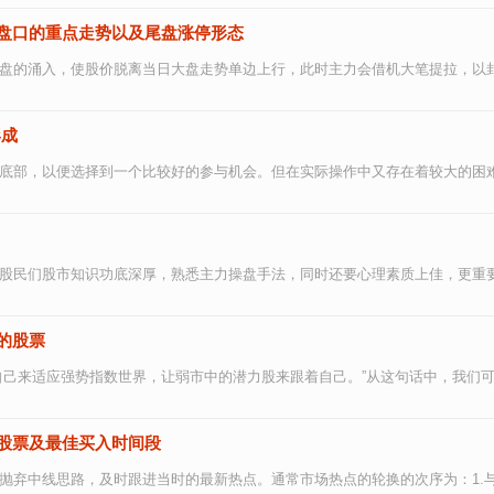
盘口的重点走势以及尾盘涨停形态
盘的涌入，使股价脱离当日大盘走势单边上行，此时主力会借机大笔提拉，以封死
形成
底部，以便选择到一个比较好的参与机会。但在实际操作中又存在着较大的困难，
股民们股市知识功底深厚，熟悉主力操盘手法，同时还要心理素质上佳，更重要的
的股票
己来适应强势指数世界，让弱市中的潜力股来跟着自己。”从这句话中，我们可以
股票及最佳买入时间段
弃中线思路，及时跟进当时的最新热点。通常市场热点的轮换的次序为：1.与点