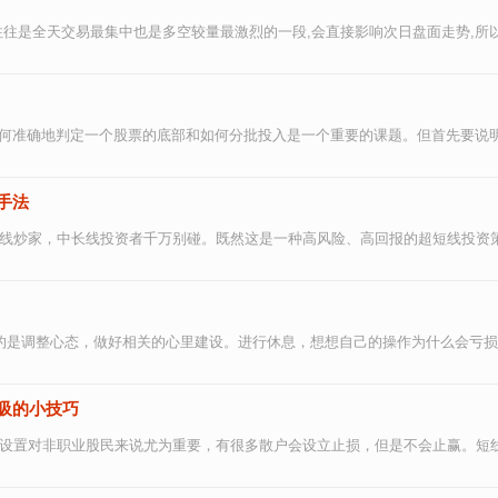
往是全天交易最集中也是多空较量最激烈的一段,会直接影响次日盘面走势,所以看
如何准确地判定一个股票的底部和如何分批投入是一个重要的课题。但首先要说明,
手法
线炒家，中长线投资者千万别碰。既然这是一种高风险、高回报的超短线投资策略
的是调整心态，做好相关的心里建设。进行休息，想想自己的操作为什么会亏损。
吸的小技巧
设置对非职业股民来说尤为重要，有很多散户会设立止损，但是不会止赢。短线交