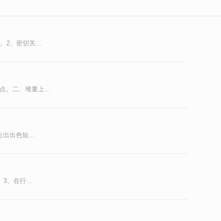
、密切关...
。二、堆量上...
出色短...
、在行...