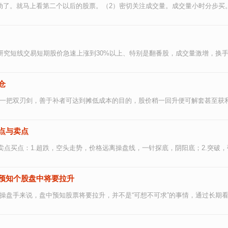
了。就马上看第二个以后的股票。（2）密切关注成交量。成交量小时分步买。成
研究短线交易短期股价急速上涨到30%以上、特别是翻番股，成交量激增，换手率连
仓
一把双刃剑，善于补者可达到摊低成本的目的，股价稍一回升便可解套甚至获利；
点与卖点
点买点：1.超跌，空头走势，价格远离操盘线，一针探底，阴阳底；2.突破，强
预知个股盘中将要拉升
盘手来说，盘中预知股票将要拉升，并不是“可想不可求”的事情，通过长期看盘