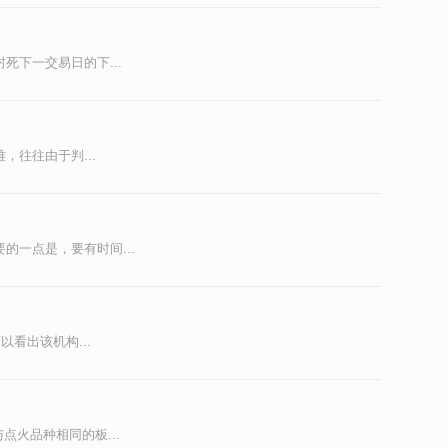
下一交易日的下...
往往由于判...
一点是，要有时间...
看出该机构...
火品种相同的板...