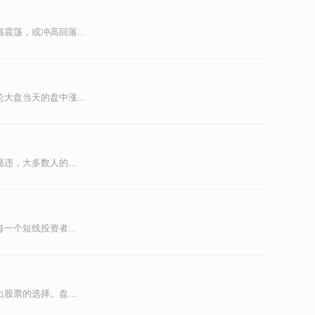
荡，或冲高回落...
盘当天的盘中涨...
，大多数人的...
个短线投资者...
票的选择。盘...