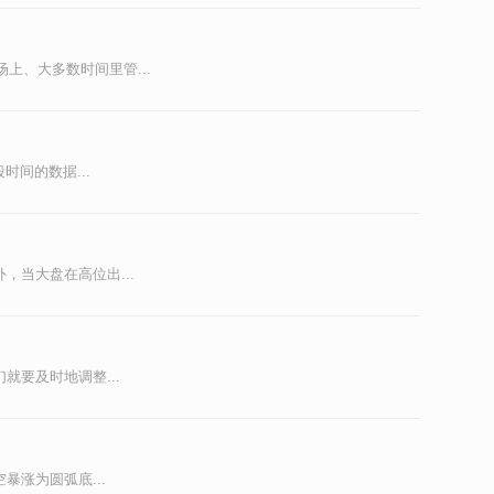
上、大多数时间里管...
间的数据...
当大盘在高位出...
要及时地调整...
涨为圆弧底...