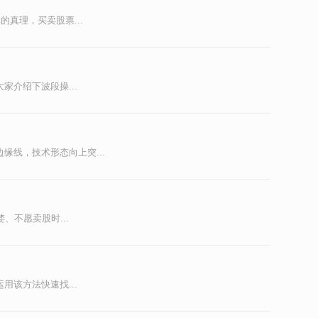
真理，买卖股票...
介绍下波段操...
线，技术形态向上突...
不愿卖股时...
该方法快速找...