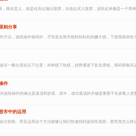
吸，顾名思义，就是在高位抛出股票，在低位买入股票，这听起来像是一个简单的
原则分享
作方法，波段操作做得好，尽管是在熊市能轻轻松松的赚大钱，下面我就来给大家
波谷一般出现在以下位置：布林线下轨线，趋势通道下轨支撑线，筹码密集区边缘
操作
何波段操作的难点是逃顶和抄底，其中，成功逃顶的关键是要善于在多数人贪婪、
股市中的运用
金分割线，而且运用这个方法能够让我们快速找到波段性底部，那究竟怎么样运用