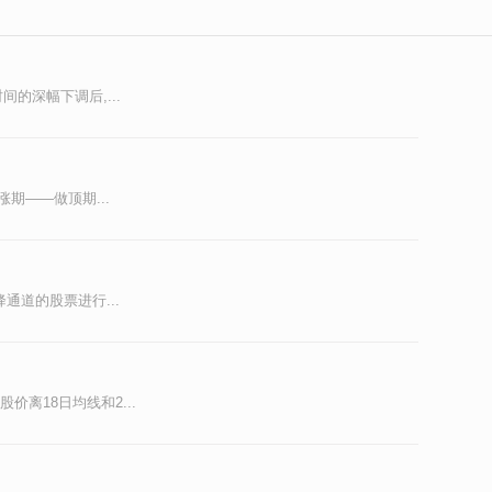
的深幅下调后,...
期——做顶期...
道的股票进行...
离18日均线和2...