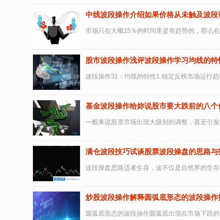
中线波段操作介绍如果价格从未触及波段
市场只在大概15％的时间里是有趋势的，那么在
股市波段操作浅评波段操作学习均线的特
波段操作31：均线的特性1.稳定反映市场运行
基金波段操作给妳说股市要大跌前的八个
一般来说股票市场出现大级别的调整，甚至引发
满仓波段技巧试谈股票波段操盘的思路与
波段操盘思路适者生存，这不仅是自然界的生存
炒股波段操作解释圆弧底形态的波段操作
圆弧底形态的波段操作圆弧底出现在市场下跌的