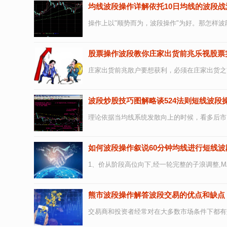
均线波段操作详解依托10日均线的波段战
操作上以"顺势而为，波段操作"为好。那怎样波
股票操作波段教你庄家出货前兆乐视股票
庄家出货前兆散户要想获利，必须在庄家出货之
波段炒股技巧图解略谈524法则短线波段
理论依据当均线系统发散向上的时候，看多后市，
如何波段操作叙说60分钟均线进行短线波
1、价从阶段高位向下,经一轮完整的子浪调整,M
熊市波段操作解答波段交易的优点和缺点
交易商和投资者经常对在大多数市场条件下都有