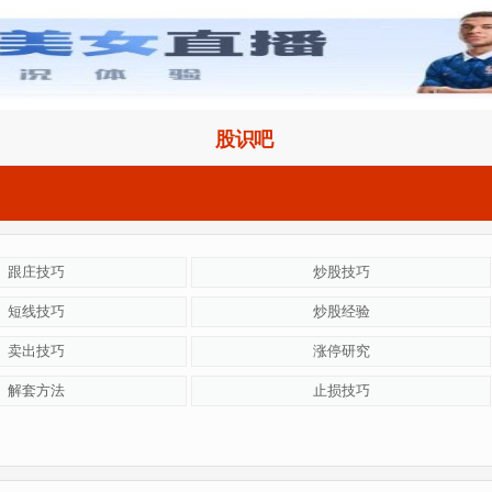
股识吧
跟庄技巧
炒股技巧
短线技巧
炒股经验
卖出技巧
涨停研究
解套方法
止损技巧