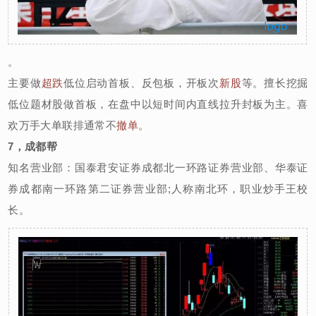
。
主要做
超跌
低位启动首板、反包板，开板次
新股
等。擅长挖掘
低位题材股做首板，在盘中以短时间内直线拉升封板为主。喜
欢万手大单联排通常不
撤单
。
7，成都帮
知名营业部：国泰君安证券成都北一环路证券营业部、华泰证
券成都南一环路第二证券营业部;人称南北环，职业炒手王校
长。