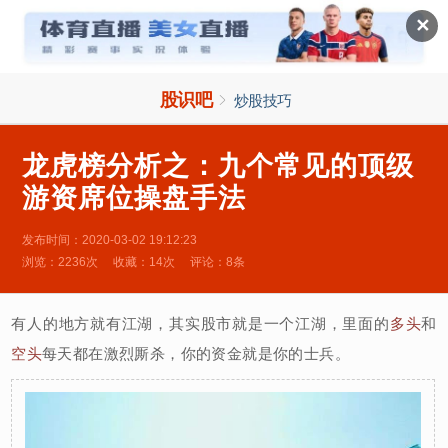

✕
股识吧

炒股技巧
龙虎榜分析之：九个常见的顶级
游资席位操盘手法
发布时间：2020-03-02 19:12:23
浏览：2236次
收藏：14次
评论：8条
有人的地方就有江湖，其实股市就是一个江湖，里面的
多头
和
空头
每天都在激烈厮杀，你的资金就是你的士兵。