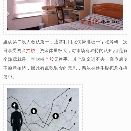
里认第二没人敢认第一，通常利用此优势排板一字吃筹码，次
日享受资金
抬轿
。资金体量极大，对市场有独特的认知;但是有
个弊端就是一字封板
个股
无换手、其他资金进不去，高位后便
不愿意抬轿，因此有点吃独食的意思，偶尔会使牛股扼杀在摇
篮中。