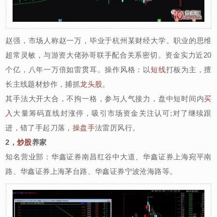
赵强，市场人称赵一万，毕业于杭州某财经大学。职业的思维
超常灵敏，与游资大佬孙哥联手配合关系密切。资金实力近20
个亿，八年一万倍如雷贯耳。操作风格：以
短线
打板为主，擅
长主线题材炒作，捕抓
龙头股
。
其手法大开大合，不拘一格，参与人气接力，盘中短时间内
买
入
大量筹码直线封涨停，吸引市场资金关注认可;对了继续跟
进，错了手起刀落，
操盘手
法雷厉风行。
2，
炒股
养家
知名营业部：华鑫证券南昌红谷中大道、华鑫证券上海宛平南
路、华鑫证券上海茅台路、华鑫证券宁波沧海路等。