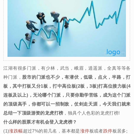
江湖有很多门派，有少林，武当，峨眉，逍遥派，全真等等各
种门派，
股市的门派也不少，有潜伏，低吸，点火，半路，打
板，其中打板又分1板，打中高位板(2板，3板)打高位接力板(4
连板及以上)，无论哪个门派，只要你勤学苦练，成为这个门派
的顶级高手，你都可以一招制敌，仗剑走天涯，今天我们就来
总结一下顶级游资的龙虎打榜
，独具个人色彩的龙虎打榜!
什么样的股票才有机会登入龙虎榜？
(1)
涨跌幅
超过7%的前几名，基本都是
涨停
板或者
跌停
板居多;