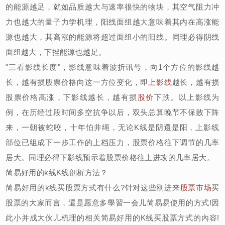
的能源越足，就如品质越大与速率很快的物块，其空气阻力冲
力也越大的量子力学机理，阳线面组越大意味着其内在高涨能
源也越大，其高涨的能源将超过面组小的阳线。同理必得阴线
面组越大，下挫能源也越足。
"三看影线长度"，影线意味着波折讯号，向1个方位的影线越
长，越有损股票价格向这一方位变化，即
上影线
越长，越有损
股票价格高涨，下影线越长，越有损
股价
下跌。以上影线为
例，在历经过段时间多空抗争以后，双头总算晚节不保败下阵
来，一朝被蛇咬，十年怕井绳，无论K线是阴還是阳，上影线
部位已组成下一步工作的上档压力，股票价格往下调节的几率
居大。同理必得下影线预示着股票价格往上进攻的几率居大。
简易好用的k线K线剖析方法？
简易好用的k线买股票方式有什么?针对这些刚进来
股票市场
买
股票的大家而言，還是愿意多學習一会儿简易易使用的方式!因
此小并成大伙儿梳理的相关简易好用的K线买股票方式的內容!