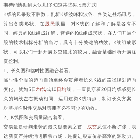
期待能协助到大伙儿!多知道某些买股票方式!
K线的风采数不胜数，剖析K线波峰和波谷、各类进登场讯号，
算出各类形状。在
股民
眼里，对K线的了解和了解是各有不
同。經典的K线组成详解，普遍的K线组成形状，在人们开展个
股的技术指标分析的当时，具有十分关键的功效。K线组成形
状，可以我们一起开展多空彼此的较为，融合基础剖析开展注
资盈利。
1、长久图和临时性图融合着看。
临时性个股的趋向自始至终会贯穿着长久K线的路径规划趋向
变化。就如5日
均线
或10
日均
线，一直贯穿着20日均线或更长
久的均线左右振动相同。运用这类K线特点，制订长久方案，
对掌握临时性交易对策拥有必不可少的功效。
2、K线图和交易量融合着看。
交易量是研判走势的最关键要素之首。
成交
总值不断扩张，表
达新资产持续涌进股票市场，是促进股票价格高涨的源动力。