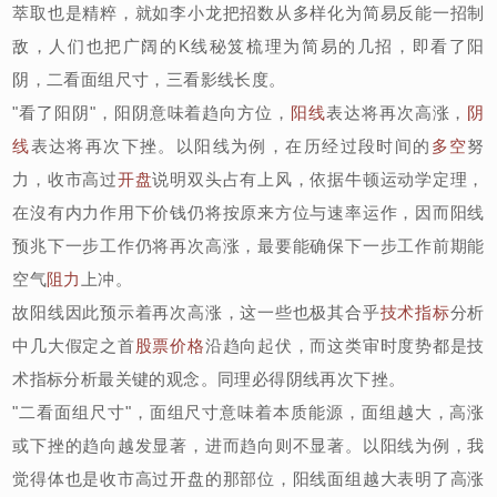
萃取也是精粹，就如李小龙把招数从多样化为简易反能一招制
敌，人们也把广阔的K线秘笈梳理为简易的几招，即看了阳
阴，二看面组尺寸，三看影线长度。
"看了阳阴"，阳阴意味着趋向方位，
阳线
表达将再次高涨，
阴
线
表达将再次下挫。以阳线为例，在历经过段时间的
多空
努
力，收市高过
开盘
说明双头占有上风，依据牛顿运动学定理，
在沒有内力作用下价钱仍将按原来方位与速率运作，因而阳线
预兆下一步工作仍将再次高涨，最要能确保下一步工作前期能
空气
阻力
上冲。
故阳线因此预示着再次高涨，这一些也极其合乎
技术指标
分析
中几大假定之首
股票价格
沿趋向起伏，而这类审时度势都是技
术指标分析最关键的观念。同理必得阴线再次下挫。
"二看面组尺寸"，面组尺寸意味着本质能源，面组越大，高涨
或下挫的趋向越发显著，进而趋向则不显著。以阳线为例，我
觉得体也是收市高过开盘的那部位，阳线面组越大表明了高涨