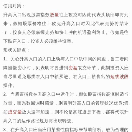
使用对策：
升高入口出現股票指数
放量
往上攻克时因此代表头顶部即将到
来，假如股票价格往上攻克升高入口时因此代表走势将结束
了，投资人必须掌握走势加快上冲的机遇盈利终止。假如是往
下跌穿入口，投资人必须维持慎重。
形状关键点：
1、关心升高入口的入口上轨与入口中轨中间的间距，当二者间
隔慢慢变小时，则表明将要进到
变盘
攻克环节，此刻投资人应
当尽量避免那类在入口中轨买进、在入口上轨售出的
短线
波段
操作。
2、当股票指数在升高入口中运作时，假如股票指数高涨时适当
放量，而系数回调时缩量，则表明升高入口的管理状况优良;假
如
成交量
放大速率加速，则不论是高涨還是下挫，都将代表升
高入口的运作路径规划将出現转变。
3、在升高入口应当应用某些性能指标来帮助剖析。较为合理的