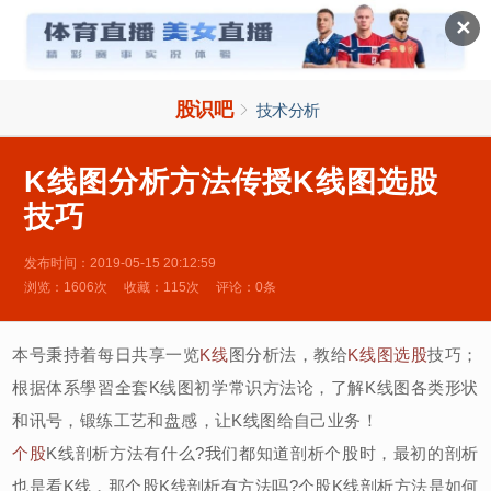

✕
股识吧

技术分析
K线图分析方法传授K线图选股
技巧
发布时间：2019-05-15 20:12:59
浏览：1606次
收藏：115次
评论：0条
本号秉持着每日共享一览
K线
图分析法，教给
K线图
选股
技巧；
根据体系學習全套K线图初学常识方法论，了解K线图各类形状
和讯号，锻练工艺和盘感，让K线图给自己业务！
个股
K线剖析方法有什么?我们都知道剖析个股时，最初的剖析
也是看K线，那个股K线剖析有方法吗?个股K线剖析方法是如何