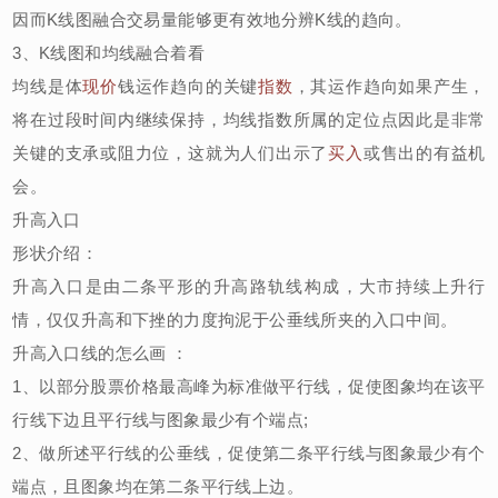
因而K线图融合交易量能够更有效地分辨K线的趋向。
3、K线图和均线融合着看
均线是体
现价
钱运作趋向的关键
指数
，其运作趋向如果产生，
将在过段时间内继续保持，均线指数所属的定位点因此是非常
关键的支承或阻力位，这就为人们出示了
买入
或售出的有益机
会。
升高入口
形状介绍：
升高入口是由二条平形的升高路轨线构成，大市持续上升行
情，仅仅升高和下挫的力度拘泥于公垂线所夹的入口中间。
升高入口线的怎么画 ：
1、以部分股票价格最高峰为标准做平行线，促使图象均在该平
行线下边且平行线与图象最少有个端点;
2、做所述平行线的公垂线，促使第二条平行线与图象最少有个
端点，且图象均在第二条平行线上边。