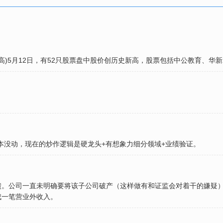
高)5月12日，有52只股票盘中股价创历史新高，股票包括中公教育、
本没动，现在的炒作逻辑是硬龙头+有想象力细分领域+业绩验证。
债。公司一直未明确要将该子公司破产（这样做有和证监会对着干的嫌疑
成一笔营业外收入。