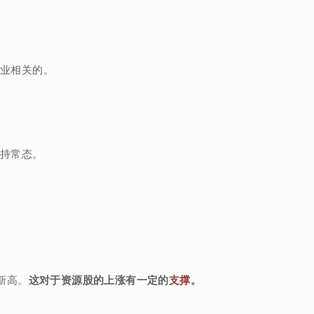
农业相关的。
保持常态。
新高。
这对于资源股的上涨有一定的
支撑
。