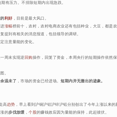
短期有压力。不排除短期内出现急跌。
策的
利好
，目前是最大风口。
打进
涨幅
榜前十，农村，农村电商农业还有包括种业，大豆，都是
反复提到有相关的消息报道，包括领导的调研。
一定注意量能的变化。
续一周未实现逆
回购
操作，回笼了资金，本周央行的短期操作依然
意图。
是
余温未了
，市场的资金已经进场。
短期内并无撤出的迹象。
走高
趋势
，早上看到沪铜沪铝沪锌沪铅分别创出了今年上涨以来的
上涨的
步伐放缓
，
个股
的赚钱效应因为量能的保持，此起彼伏。