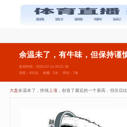

余温未了，有牛味，但保持谨
发布时间：2020-07-14 20:01:38
浏览：455次
收藏：5次
评论：7条
大盘
余温未了，持续
上涨
，创造了最近的一个新高，但仅仅