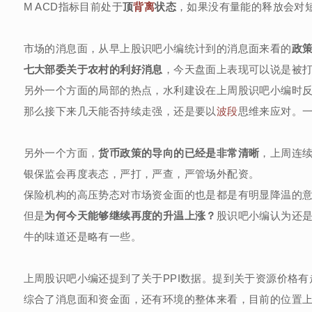
M ACD指标目前处于
顶
背离
状态
，如果没有量能的释放会对
市场的消息面，从早上股识吧小编统计到的消息面来看的
政
七大部委关于农村的利好消息
，今天盘面上表现可以说是被
另外一个方面的局部的热点，水利建设在上周股识吧小编时
那么接下来几天能否持续走强，还是要以
波段
思维来应对。
另外一个方面，
货币政策的导向的已经是非常清晰
，上周连
银保监会再度表态，严打，严查，严管场外配资。
保险机构的高压势态对市场资金面的也是都是有明显降温的
但是
为何今天能够继续再度的升温上涨？
股识吧小编认为还
牛的味道还是略有一些。
上周股识吧小编还提到了关于PPI数据。提到关于资源价格有
综合了消息面和资金面，还有环境的整体来看，目前的位置