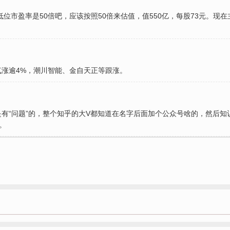
低位市盈率是50倍吧，应该按照50倍来估值，值550亿，每股73元。
涨逾4%，潮川智能、金自天正等跟涨。
有“问题”的，整个知乎的大V都知道在名字后面加个公众号啥的，然后
。