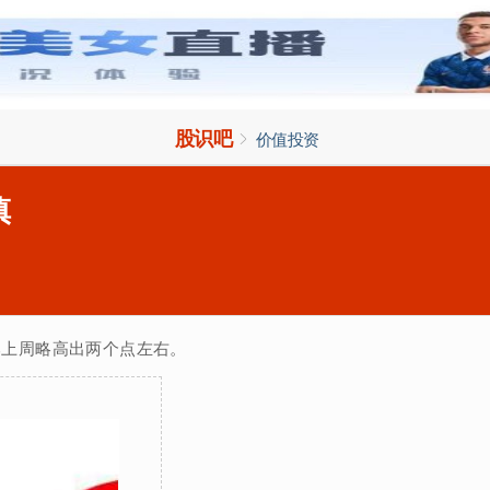
股识吧

价值投资
慎
比上周略高出两个点左右。