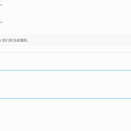
可。
会。
m
我们将迅速删除。