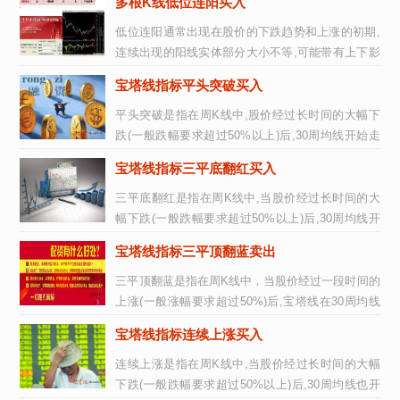
多根K线低位连阳买入
低位连阳通常出现在股价的下跌趋势和上涨的初期,
连续出现的阳线实体部分大小不等,可能带有上下影
线,也可以没有,最好是五根或五根...
宝塔线指标平头突破买入
平头突破是指在周K线中,股价经过长时间的大幅下
跌(一般跌幅要求超过50%以上)后,30周均线开始走
平或缓缓向上,宝塔线指标在30周均...
宝塔线指标三平底翻红买入
三平底翻红是指在周K线中,当股价经过长时间的大
幅下跌(一般跌幅要求超过50%以上)后,30周均线开
始走平或缓缓向上,宝塔线指标在30...
宝塔线指标三平顶翻蓝卖出
三平顶翻蓝是指在周K线中，当股价经过一段时间的
上涨(一般涨幅要求超过50%)后,宝塔线在30周均线
上方出现第一次或者第二次的三平顶...
宝塔线指标连续上涨买入
连续上涨是指在周K线中,当股价经过长时间的大幅
下跌(一般跌幅要求超过50%以上)后,30周均线也开