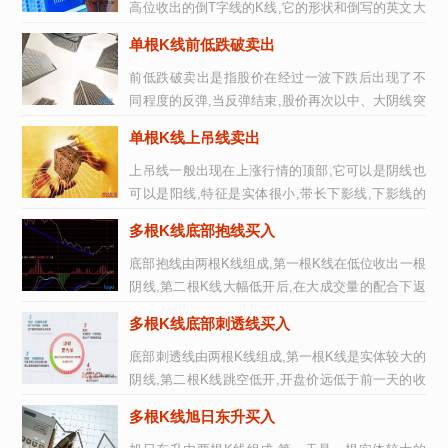
高位收出的倒T字线的K线,它的形状和倒写的英文大
写“T”相类似,由于该类K线上影线...
单根K线前低跌破卖出
前低跌破卖出是指股价在经过一波下跌后出现了不
同程度的反弹,当反弹结束,股价再次以中、大阴线突
破反弹前股价的低点,随后将形成...
单根K线上吊线卖出
上吊线一般出现在上涨行情的顶部,它可以是阴线也
可以是阳线,特征是实体很小,带长下影线,下影线的
长度最好是实体部分的2~3倍,下影...
多根K线底部抱线买入
底部抱线由两根K线组成,第一根K线在低位收出一根
阴线,第二根K线大幅低开后,在大成交量的配合下返
身向上,以高于前一根K线的最高价...
多根K线底部刺透线买入
底部刺透线由两根K线组成,第一根K线是实体较大的
阴线,第二根K线跳空低开,开盘价远低于前一天的收
盘价,但是不久后在买盘的推动下...
多根K线旭日东升买入