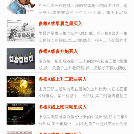
红三兵由三根连续上涨的实体相当的阳线组成，这
三根阳线的收盘价一个比一个高，如图1-17所
示。 图1-17 红三兵买入红三兵中每...
多根K线早晨之星买入
早晨之星由三根连续的K线组成。第一根K线为一根
实体较长的阴线,第二根K线是一根带上下影线的小
阳线、小阴线或十字线(也可以是十...
多根K线多方炮买入
多方炮一般出现在股价上升的途中,它由三根K线组
成,第一天股价上升收阳线,第二天股价下跌收阴线,
第三天股价再度上升收阳线,如图1-...
多根K线上升三部曲买入
上升三部曲通常出现在股价的上升趋势中,它由五根
K线组成。第一根是中、长阳线,第二到第四根是三
根实体较小的阴线,它们的最低价都...
多根K线上涨两颗星买入
上涨两颗星通常在股价上升的中途出现,它由三根K
线组成,第一根是中、大阳线,第二根是跳空高开的小
阴、小阳线或者是十字线,第三根...