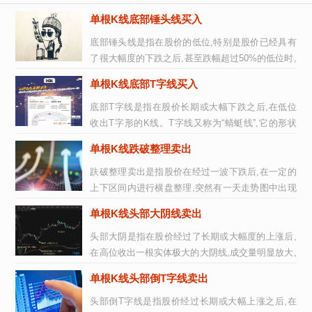
单根K线底部锤头线买入
底部锤头线是指在股价的低位,特别是股价已经具有
了很大幅度的下跌之后,甚至跌幅超过50%的低位时,
出现了实体小,带长下影线的K线(...
单根K线底部T字线买入
底部T字线是指在股价长期或大幅下跌之后,在低位
收出T字形的K线。T字线又称为“蜻蜓线”,它的形状
和英文大写的“T”相类似,该类K...
单根K线跌破整理卖出
趺破整理卖出是指股价在经过一波下跌后,在一定的
上下区间内进行横盘整理,突然有一天走势图中出现
一根明显放量的中、大阴线一举突...
单根K线头部大阴线卖出
头部大阴是指在股价经过了长期或大幅度的上涨后,
在高位收出一根实体极大的大阴线,成交量明显放大,
表明空方气势旺盛,力量强大,此...
单根K线头部倒T字线卖出
头部倒T字线是指股价经过长期或大幅上涨之后,在