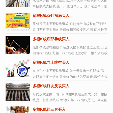
旭日东升由两根K线组成,第一天是一根实体较大的
中阴线或大阴线,第二天股价高开,开盘价远远高于前
一天的收盘价,也就是所在前一天...
多根K线双针探底买入
双针探底由两根K线组成,它们都带有较长的下影线,
并且两根下影线的最低价相同或接近相同,两根长下
影线已基本探明股价的底部,如图1...
多根K线底部孕线买入
底部孕线是指在股价经过大幅下跌的低位区域,出现
由两根K线组成,第一根K线在低位收出一根长阴线或
长阳线,第二天股价高开,其K线完...
多根K线向上跳空买入
向上跳空由两根K线组成,前一天收出一根阳线,第二
天以高于前一天的最高价的价格跳空高开,股价全天
保持上涨的态势,一直到收盘都没...
多根K线好友反攻买入
好友反攻是由一阴一阳两根K线组合而成。第一根阴
线是一根中阴线或大阴线,第二根阳线是低开高走的
中阳线或大阳线。在收盘时阳线的...
多根K线红三兵买入